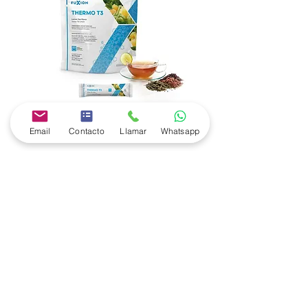
TermoT3
Email
Contacto
Llamar
Whatsapp
Quema Grasa Abdominal