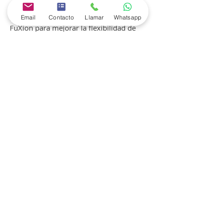
Deliciosa bebida inspirada en el
tradicional “Golden Milk”, creada por
Email
Contacto
Llamar
Whatsapp
FuXion para mejorar la flexibilidad de
las articulaciones,
desinflamarlas, fortalecerlas, darles
movilidad y flexibilidad.
Ver más información